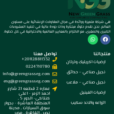
هي شركة متميزة ورائدة في مجال المقاولات الإنشائية على مستوى
العالم. نحن نقدم حلولًا مبتكرة وذات جودة عالية في تنفيذ المشروعات
الكبرى والصغرى، مع الالتزام بالمعايير العالمية والاحترافية في كل خطوة.
W
F
h
a
a
c
t
e
منتجاتنا
تواصل معنا
s
b
201128811332+
a
o
ارضيات اكريليك وترتان
p
o
0224710780
p
k
نجيل صناعي – حدائق
info@greengrasseg.com
eng@greengrasseg.com
نجيل صناعي – ملاعب
عماره 2 قطعه 21 شارع
ارضيات الفينيل
احمد الزمر - اعلى
كنتاكى- الدور 5 ـ
الزراعه والاند سكيب
المنطقة العاشرة - بجوار
سوق السيارات ـ مدينة
نصر ـ القاهرة ـ مصر