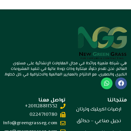
هي شركة متميزة ورائدة في مجال المقاولات الإنشائية على مستوى
العالم. نحن نقدم حلولًا مبتكرة وذات جودة عالية في تنفيذ المشروعات
الكبرى والصغرى، مع الالتزام بالمعايير العالمية والاحترافية في كل خطوة.
W
F
h
a
a
c
t
e
منتجاتنا
تواصل معنا
s
b
201128811332+
a
o
ارضيات اكريليك وترتان
p
o
0224710780
p
k
نجيل صناعي – حدائق
info@greengrasseg.com