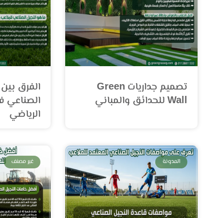
تصميم جداريات Green
الفرق بين ا
Wall للحدائق والمباني
الصناعي ف
الرياضي
المدونة
غير مصنف