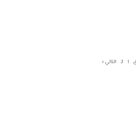
ق
1
2
التالي »