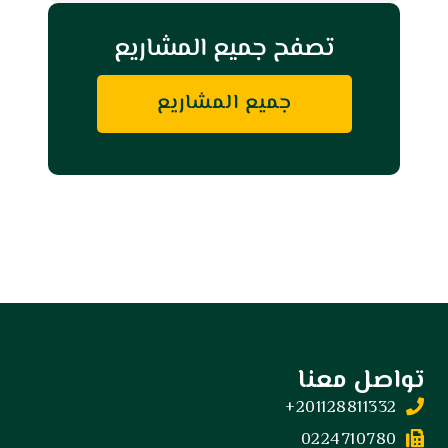
تصفح جميع المشاريع
جميع المشاريع
تواصل معنا
201128811332+
0224710780