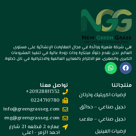
تميزة ورائدة في مجال المقاولات الإنشائية على مستوى
ن نقدم حلولًا مبتكرة وذات جودة عالية في تنفيذ المشروعات
صغرى، مع الالتزام بالمعايير العالمية والاحترافية في كل خطوة.
W
h
a
t
ا
تواصل معنا
s
201128811332+
a
 اكريليك وترتان
p
0224710780
p
صناعي – حدائق
info@greengrasseg.com
eng@greengrasseg.com
صناعي – ملاعب
عماره 2 قطعه 21 شارع
 الفينيل
احمد الزمر - اعلى