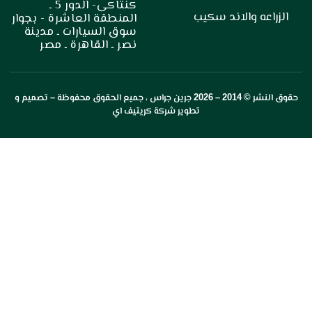
كنتاكى- الدور 5 ـ
ه والاند سكيب
المنطقة العاشرة - بجوار
سوق السيارات ـ مدينة
نصر ـ القاهرة ـ مصر
 2014 –
2026
جرين جراس
، جميع الحقوق محفوظة – تصميم و
تطوير
شركة كريتيف اي