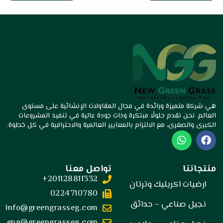
تميزة ورائدة في مجال المقاولات الإنشائية على مستوى
ن نقدم حلولًا مبتكرة وذات جودة عالية في تنفيذ المشروعات
صغرى، مع الالتزام بالمعايير العالمية والاحترافية في كل خطوة.
W
h
a
t
ا
تواصل معنا
s
201128811332+
a
 اكريليك وترتان
p
0224710780
p
صناعي – حدائق
info@greengrasseg.com
eng@greengrasseg.com