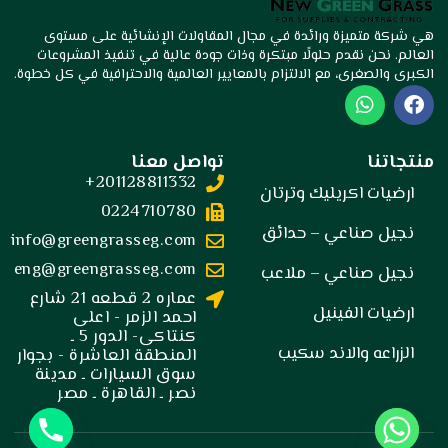
هي شركة متميزة ورائدة في مجال المقاولات الإنشائية على مستوى
العالم. نحن نقدم حلولًا مبتكرة وذات جودة عالية في تنفيذ المشروعات
الكبرى والصغرى، مع الالتزام بالمعايير العالمية والاحترافية في كل خطوة.
W
F
h
a
a
c
t
e
منتجاتنا
تواصل معنا
s
b
201128811332+
a
o
ارضيات اكريليك وترتان
p
o
0224710780
p
k
نجيل صناعي – حدائق
info@greengrasseg.com
eng@greengrasseg.com
نجيل صناعي – ملاعب
عماره 2 قطعه 21 شارع
ارضيات الفينيل
احمد الزمر - اعلى
كنتاكى- الدور 5 ـ
الزراعه والاند سكيب
المنطقة العاشرة - بجوار
سوق السيارات ـ مدينة
نصر ـ القاهرة ـ مصر