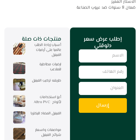
الاستار المميز
ضمان 8 سنوات ضد عيوب الصناعة
إطلب عرض سعر
منتجات ذات صلة
دلوقتي
أسباب زيادة الطلب
عالميا على أرضيات
Name
الفينيل
ارضيات مطاطية
رقم
للملاعب
الهاتف
طريقه تركيب الفينيل
العنوان
أبرز استخدامات
لألواح Altro PVC
إرسال
الفينيل المضاد للبكتريا
مواصفات واسعار
شرائح الفينيل