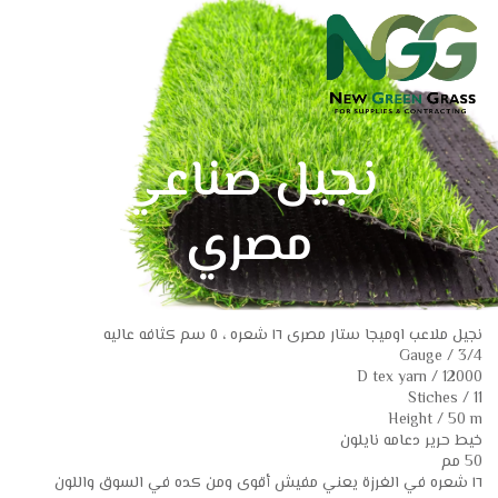
خطي
لى
لمحتوى
نجيل صناعي
مصري
نجيل ملاعب اوميجا ستار مصرى ١٦ شعره ، ٥ سم كثافه عاليه
Gauge / 3/4
D tex yarn / 12000
Stiches / 11
Height / 50 m
خيط حرير دعامه نايلون
50 مم
١٦ شعره في الغرزة يعني مفيش أقوى ومن كده في السوق واللون