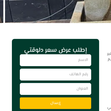
إطلب عرض سعر دلوقتي
ير
Name
يم
رقم
الهاتف
العنوان
إرسال
في