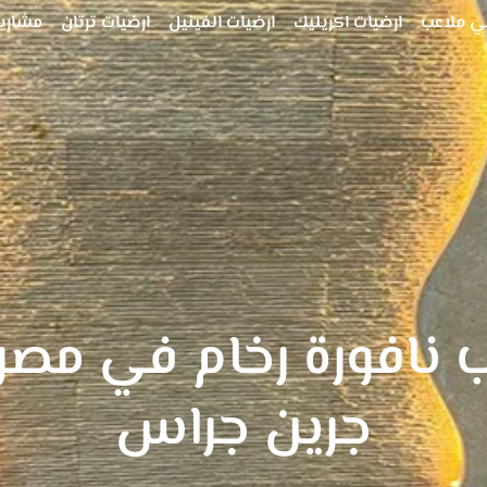
ي ملاعب
ارضيات اكريليك
ارضيات الفينيل
ارضيات ترتان
مشاريع
 نافورة رخام في مص
جرين جراس