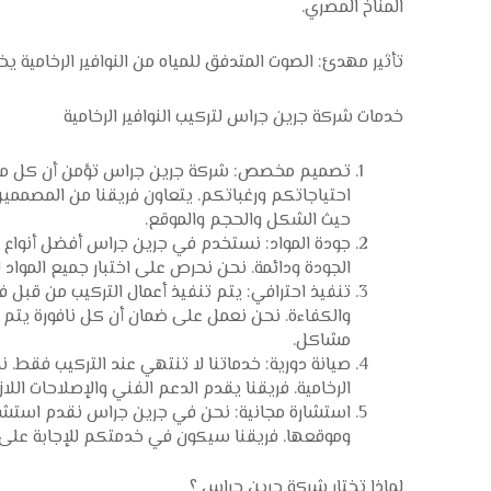
المناخ المصري.
تأثير مهدئ: الصوت المتدفق للمياه من النوافير الرخامية ي
خدمات شركة جرين جراس لتركيب النوافير الرخامية
تصميم مخصص: شركة جرين جراس تؤمن أن كل مشرو
احتياجاتكم ورغباتكم. يتعاون فريقنا من المصممي
حيث الشكل والحجم والموقع.
جودة المواد: نستخدم في جرين جراس أفضل أنواع الر
الجودة ودائمة. نحن نحرص على اختبار جميع المواد ل
تنفيذ احترافي: يتم تنفيذ أعمال التركيب من قبل فر
والكفاءة. نحن نعمل على ضمان أن كل نافورة يتم 
مشاكل.
صيانة دورية: خدماتنا لا تنتهي عند التركيب فقط. نحن
الرخامية. فريقنا يقدم الدعم الفني والإصلاحات اللا
استشارة مجانية: نحن في جرين جراس نقدم استشارا
وموقعها. فريقنا سيكون في خدمتكم للإجابة على 
لماذا تختار شركة جرين جراس ؟