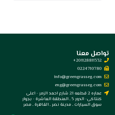
تواصل معنا
201128811332+
0224710780
info@greengrasseg.com
eng@greengrasseg.com
عماره 2 قطعه 21 شارع احمد الزمر - اعلى
كنتاكى- الدور 5 ـ المنطقة العاشرة - بجوار
سوق السيارات ـ مدينة نصر ـ القاهرة ـ مصر