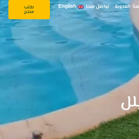
نا
المدونة
تواصل معنا
English
طلب
منتج
لل