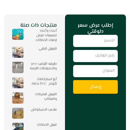
إطلب عرض سعر
منتجات ذات صلة
دلوقتي
أحدث وأجدد
تصميمات فرش
Name
ارضيات الحضانات
الفينيل الطبي
رقم
الهاتف
طريقه التركيب pvc
العنوان
والاشتراطات اللازمة
أبرز استخدامات
لألواح Altro PVC
إرسال
الفينيل للشركات
والمكاتب
ملاعب الاسكواش
فينيل الحضانات