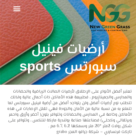
خطي
لى
لمحتوى
أرضيات فينيل
سبورتس sports
تعتبر أفضل الأنواع على الإطلاق لأرضيات الصالات الرياضية والحضانات
والمدارس والجمينازيوم ، فطبيعة هذه الأماكن ذات أحمال عالية ولذلك
تتطلب نوع أرضيات أفضل ولن يتواجد أفضل من أرضية فينيل سبورتس لما
تتمتع به من نسبة عالية من الأمان والجودة فهي تقلل الإصابات في هذه
الأماكن وخاصة في المدارس والحضانات وتتوافر بلون( أخضر وأزرق واحمر
وبرتقالي وكحلي) فصناعتها صناعة بولندية ماركة لنتكس ، وتتوافر على
شكل رولات 2متر *20 متر وسمكها 6.2 ,6.7 مم .
تاركت فرنساوي – شركة جرافو المجر grabo