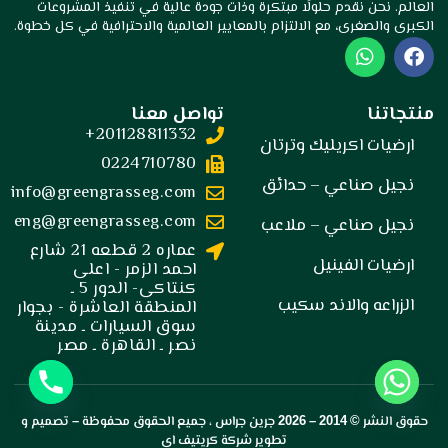
العالم. نحن نقدم حلولًا مبتكرة وذات جودة عالية في تنفيذ المشروعات
الكبرى والصغرى، مع الالتزام بالمعايير العالمية والاحترافية في كل خطوة.
W
F
h
a
a
c
t
e
منتجاتنا
تواصل معنا
s
b
201128811332+
a
o
ارضيات اكريليك وترتان
p
o
0224710780
p
k
نجيل صناعي – حدائق
info@greengrasseg.com
eng@greengrasseg.com
نجيل صناعي – ملاعب
عماره 2 قطعه 21 شارع
ارضيات الفينيل
احمد الزمر - اعلى
كنتاكى- الدور 5 ـ
الزراعه والاند سكيب
المنطقة العاشرة - بجوار
سوق السيارات ـ مدينة
نصر ـ القاهرة ـ مصر
حقوق النشر © 2014 –
2026
جرين جراس
، جميع الحقوق محفوظة – تصميم و
تطوير
شركة كريتيف اي