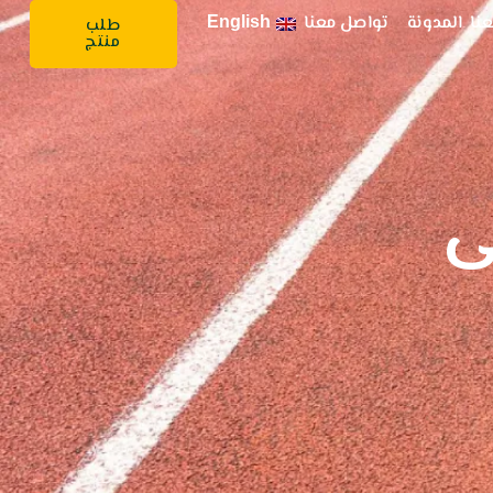
نا
المدونة
تواصل معنا
English
طلب
منتج
ى