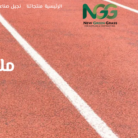
خطي
الرئيسية
منتجاتنا
نجيل صناع
لى
لمحتوى
مل