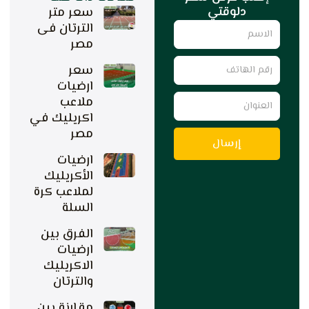
دلوقتي
سعر متر
Name
الترتان فى
مصر
رقم
سعر
الهاتف
ارضيات
العنوان
ملاعب
اكريليك في
مصر
إرسال
ارضيات
الأكريليك
لملاعب كرة
السلة
الفرق بين
ارضيات
الاكريليك
والترتان
مقارنة بين