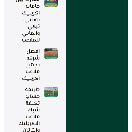
خامات
اكريليك
يوناني،
تركي،
والماني
للملاعب
افضل
شركه
تجهيز
ملاعب
اكريليك
طريقة
حساب
تكلفة
شبك
ملاعب
الاكريليك
والترتان