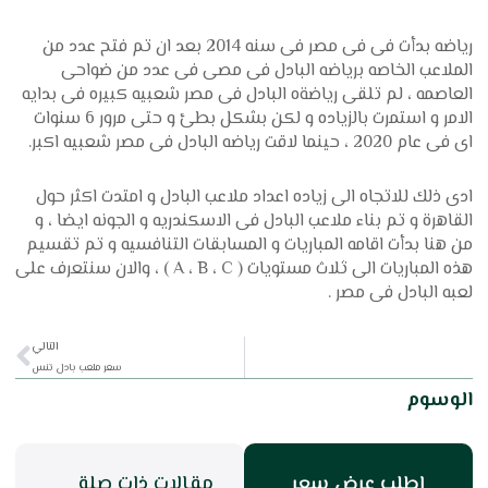
رياضه بدأت فى فى مصر فى سنه 2014 بعد ان تم فتح عدد من
الملاعب الخاصه برياضه البادل فى مصى فى عدد من ضواحى
العاصمه ، لم تلقى رياضةه البادل فى مصر شعبيه كبيره فى بدايه
الامر و استمرت بالزياده و لكن بشكل بطئ و حتى مرور 6 سنوات
اى فى عام 2020 ، حينما لاقت رياضه البادل فى مصر شعبيه اكبر.
ادى ذلك للاتجاه الى زياده اعداد ملاعب البادل و امتدت اكثر حول
القاهرة و تم بناء ملاعب البادل فى الاسكندريه و الجونه ايضا ، و
من هنا بدأت اقامه المباريات و المسابقات التنافسيه و تم تقسيم
هذه المباريات الى ثلاث مستويات ( A ، B ، C ) ، والان سنتعرف على
لعبه البادل فى مصر .
xt
التالي
سعر ملعب بادل تنس
الوسوم
إطلب عرض سعر
مقالات ذات صلة