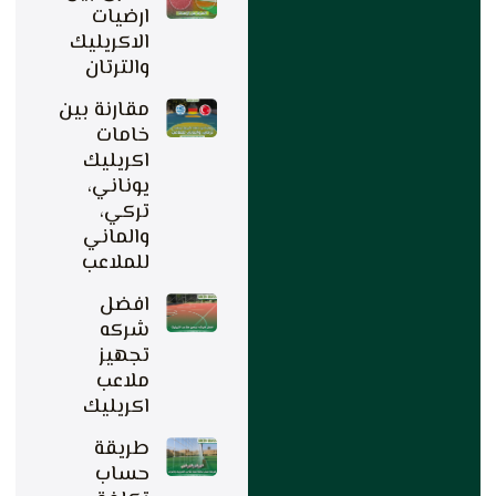
ارضيات
الاكريليك
والترتان
مقارنة بين
خامات
اكريليك
يوناني،
تركي،
والماني
للملاعب
افضل
شركه
تجهيز
ملاعب
اكريليك
طريقة
حساب