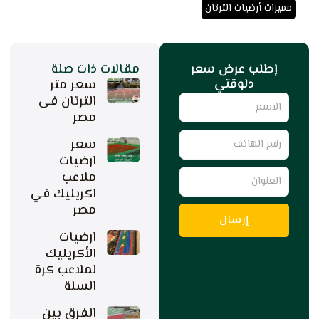
مميزات أرضيات الترتان
إطلب عرض سعر
مقالات ذات صلة
دلوقتي
سعر متر
Name
الترتان فى
مصر
رقم
سعر
الهاتف
ارضيات
العنوان
ملاعب
اكريليك في
مصر
إرسال
ارضيات
الأكريليك
لملاعب كرة
السلة
الفرق بين