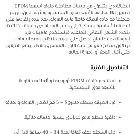
الطبقة دي بتتكوّن من حبيبات مطاطية ملونة اسمها EPDM
بتتميز إنها مقاومة للأشعة فوق البنفسجية ومثبتة اللون، وبيتم
خلطها مع مادة لاصقة خاصة عالية المرونة، بعد كده بنفردها على
الطبقة الأساسية بسمك 3 إلى 5 مم. المرحلة دي دقيقة جدًا لأنها
بتحدد الشكل النهائي للملعب، فبنستخدم ماكينات فرد
أوتوماتيكية علشان نحصل على توزيع منتظم، وبعد الجفاف
بيتكون سطح مميز من حيث اللون، الملمس، والآداء، يمنع الانزلاق
حتى أثناء المطر أو الحرارة العالية.
التفاصيل الفنية
استخدام خامات
EPDM أوروبية أو ألمانية
مقاومة
للأشعة فوق البنفسجية.
فرد الطبقة بسمك متدرج
3 – 5 مم
لضمان المرونة والمتانة.
تنفيذ سطح مانع للانزلاق بنسبة احتكاك مثالية.
ترك السطح يجف تمامًا لمدة
24 – 48 ساعة
قبل أي