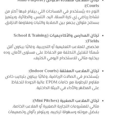
ترتان الملاعب متعددة الأغراض (Multi-Purpose
Courts):
النوع ده بيُستخدم في المساحات اللي بيقام فيها أكتر من
نشاط رياضي زي كرة السلة، اليد، التنس، والطائرة، وبيتميز
بسطح متوازن يجمع بين الصلابة والثبات ومقاومة الانزلاق.
ترتان المدارس والأكاديميات (School & Training
Fields):
مخصص للملاعب التعليمية أو التدريبية، وغالبًا بيكون أقل
سُمكًا لتقليل التكلفة مع الحفاظ على مستوى الأمان، وده
بيخليه مثالي للاستخدام اليومي الكثيف.
ترتان الملاعب المغلقة (Indoor Courts):
بيُستخدم في الصالات الرياضية، وغالبًا بيكون بتركيب خاص
مقاوم للرطوبة مع خامات EPDM عالية الجودة للحفاظ
على المظهر والأداء في البيئة الداخلية.
ترتان الملاعب الصغيرة (Mini Pitches):
مثالي للمشروعات التجارية الصغيرة أو الملاعب الخاصة،
بفضل مرونته وسهولة تركيبه، وبيتوفر بألوان وتصميمات