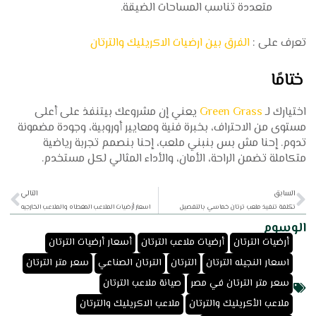
متعددة تناسب المساحات الضيقة.
تعرف على :
الفرق بين ارضيات الاكريليك والترتان
ختامًا
اختيارك لـ
Green Grass
يعني إن مشروعك بيتنفذ على أعلى
مستوى من الاحتراف، بخبرة فنية ومعايير أوروبية، وجودة مضمونة
تدوم. إحنا مش بس بنبني ملعب، إحنا بنصمم
تجربة رياضية
متكاملة
تضمن الراحة، الأمان، والأداء المثالي لكل مستخدم.
xt
Prev
السابق
التالي
تكلفة تنفيذ ملعب ترتان خماسي بالتفصيل
اسعار أرضيات الملاعب المغطاه والملاعب الخارجيه
الوسوم
,
,
,
أرضيات الترتان
أرضيات ملاعب الترتان
أسعار أرضيات الترتان
,
,
,
,
اسعار النجيله الترتان
الترتان
الترتان الصناعي
سعر متر الترتان
,
,
سعر متر الترتان في مصر
صيانة ملاعب الترتان
,
,
ملاعب الأكريليك والترتان
ملاعب الاكريليك والترتان