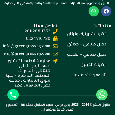
الكبرى والصغرى، مع الالتزام بالمعايير العالمية والاحترافية في كل خطوة.
W
F
h
a
a
c
t
e
منتجاتنا
تواصل معنا
s
b
201128811332+
a
o
ارضيات اكريليك وترتان
p
o
0224710780
p
k
نجيل صناعي – حدائق
info@greengrasseg.com
eng@greengrasseg.com
نجيل صناعي – ملاعب
عماره 2 قطعه 21 شارع
ارضيات الفينيل
احمد الزمر - اعلى
كنتاكى- الدور 5 ـ
الزراعه والاند سكيب
المنطقة العاشرة - بجوار
سوق السيارات ـ مدينة
نصر ـ القاهرة ـ مصر
حقوق النشر © 2014 –
2026
جرين جراس
، جميع الحقوق محفوظة – تصميم و
تطوير
شركة كريتيف اي