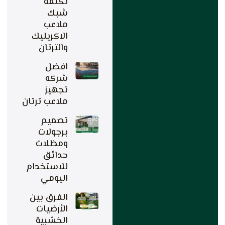
تكلفة
شبك
ملاعب
الاكريليك
والترتان
افضل
شركه
تجهيز
ملاعب ترتان
تصميم
برجولات
ومظلات
حدائق
للاستخدام
اليومي
الفرق بين
الأرضيات
الخشبية