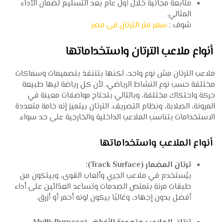
متابعة مجانية خلال أول عام بعد التسليم لضمان الأداء
المثالي.
شوف :
سعر متر الترتان فى مصر
أنواع ملاعب الترتان واستخداماتها
ملاعب الترتان مش نوع واحد، لكنها بتتنفذ بتصميمات وسماكات
مختلفة حسب نوع النشاط الرياضي، لأن كل رياضة ليها طبيعة
حركة واحتكاك مختلفة، وبالتالي بتحتاج مواصفات معينة في
المرونة، الصلابة، ونظام التصريف. الترتان بيتميز إنه خامة مت‎عددة
الاستخدامات بتناسب الملاعب الداخلية والخارجية على حد سواء.
أنواع الملاعب واستخداماتها
ترتان المضمار (Track Surface):
بيُستخدم في ملاعب الجري وألعاب القوى، وبيتكون من
طبقات مرنة بتمتص الصدمات وتساعد العدّائين على أداء
أفضل بدون إجهاد، وغالبًا بيكون لونه أحمر أو أزرق.