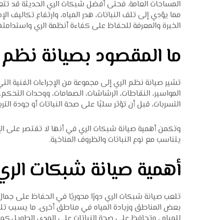
المساحات العامة. فحتى أفضل
شبكات الري الحديثة
قد تتعر
مما يؤدي إلى تلف النباتات، هدر المياه، وارتفاع تكاليف ا
الخبرة والمعرفة للحفاظ على كفاءة أنظمة الري واستدامته
ما المقصود بصيانة نظم 
تشير
صيانة نظم الري
إلى مجموعة من الإجراءات الفنية ا
المواسير، النقاطات، الرشاشات، الصمامات، ووحدات التحكم
التسربات، قبل أن تؤثر سلبًا على صحة النباتات أو جودة التربة
وتكمن أهمية صيانة شبكات الري في أنها لا تقتصر على الإ
يتناسب مع نوع النباتات والظروف المناخية.
أهمية صيانة شبكات الر
تلعب
صيانة شبكات الري
دورًا محوريًا في الحفاظ على جما
بعض المناطق وزيادة المياه في مناطق أخرى. ما يسبب تلف الج
للمياه ، وتحافظ على صحة النباتات على المدى الطويل.كما 