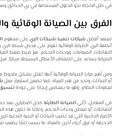
في ظل الاتجاه نحو الحلول المستدامة في
ري الحدائق
ومشر
الفرق بين الصيانة الوقائية و
تعتمد أفضل
شركات تنفيذ شبكات الري
على مفهوم
ال
أنظمة الري. الصيانة الوقائية تقوم على فحص شبكة الري
النقاطات، الصمامات، ووحدات التحكم، مع ضبط ضغط المياه و
الصيانة يساعد على اكتشاف الأعطال البسيطة مبكرًا، قبل 
ومن أهم مزايا الصيانة الوقائية أنها تقلل بشكل ملحوظ
أو النباتات، وتحد من هدر المياه. كما تضمن استمرار عمل
شب
لمكونات النظام. وهو ما ينعكس إيجابًا على جودة
تنسيق 
في المقابل، تأتي
الصيانة الطارئة
كحل اضطراري بعد حدو
النقاطات، أو تعطل وحدات التحكم. وغالبًا ما تكون هذه ال
الأضرار الجانبية التي قد تصيب النباتات أو البنية التحتية
الحديقة أو غرق أجزاء أخرى بالمياه، ما يسبب تلفًا يصعب ت