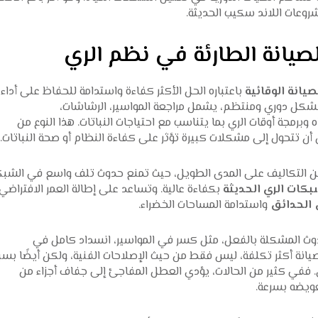
وعات اللاند سكيب الحديثة.
الصيانة الطارئة في نظم الري
صيانة الوقائية
باعتباره الحل الأكثر كفاءة واستدامة للحفاظ على أداء
 بشكل دوري ومنتظم، يشمل مراجعة المواسير، الرشاشات،
برمجة أوقات الري بما يتناسب مع احتياجات النباتات. هذا النوع من
أن تتحول إلى مشكلات كبيرة تؤثر على كفاءة النظام أو صحة النباتات.
 من التكاليف على المدى الطويل، حيث تمنع حدوث تلف واسع في الشبك
كات الري الحديثة
بكفاءة عالية. وتساعد على إطالة العمر الافتراضي
الحدائق
واستدامة المساحات الخضراء.
ث المشكلة بالفعل، مثل كسر في المواسير، انسداد كامل في
صيانة أكثر تكلفة، ليس فقط من حيث الإصلاحات الفنية، ولكن أيضًا بس
 للري. ففي كثير من الحالات، يؤدي العطل المفاجئ إلى جفاف أجزاء من
عويضه بسرعة.