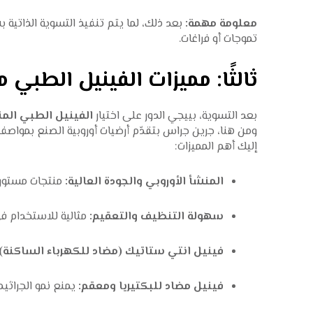
معلومة مهمة:
بعد ذلك، لما يتم تنفيذ التسوية الذاتية
تموجات أو فراغات.
ثالثًا: مميزات الفينيل الطب
بعد التسوية، بييجي الدور على اختيار
الفينيل الطبي ال
ومن هنا، جرين جراس بتقدّم أرضيات أوروبية الصنع بمواصفا
إليك أهم المميزات:
المنشأ الأوروبي والجودة العالية:
منتجات مستوردة
سهولة التنظيف والتعقيم:
مثالية للاستخدام في
فينيل انتي ستاتيك (مضاد للكهرباء الساكنة):
فينيل مضاد للبكتيريا ومعقم:
يمنع نمو الجراثي