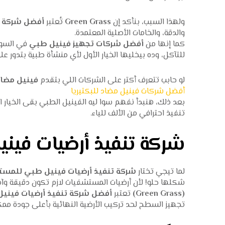
ولهذا السبب، بنأكد إن
Green Grass
تُعتبر
أفضل شركة ت
والدقة، والخامات الأصلية المعتمدة.
كما إنها من
أفضل شركات تجهيز فينيل طبي
في السوق
للتآكل، وده بيخليها الخيار الأول لأي منشأة طبية بتدور عل
لو حابب تتعرف أكتر على الشركات اللي بتقدم
فينيل مضاد 
أفضل شركات فينيل مضاد للبكتيريا
بعد ذلك، هنبدأ نفهم سوا ليه الفينيل الطبي بقى الخيار 
تنفيذ احترافي من الألف للياء.
شركة تنفيذ أرضيات في
لما تيجي تختار
شركة تنفيذ أرضيات فينيل طبي للمس
شكلها حلو! لأن أرضيات المستشفيات لازم تكون دقيقة وآمن
(Green Grass)
تعتبر
أفضل شركة تنفيذ أرضيات فين
تجهيز السطح لحد تركيب الأرضية النهائية بأعلى جودة ممك