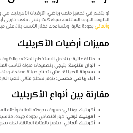
لو بتفكر في تجهيز ملعب رياضي، الأرضيات الأكريليك هي وا
الظروف الجوية المختلفة، سواء كنت بتبني ملعب خارجي 
وألماني
بجودة عالية، وبتساعدك تختار الأنسب بناءً على ميز
مميزات أرضيات الأكريليك
متانة عالية
: بتتحمل الاستخدام المكثف والظروف ا
ألوان متنوعة
: بتيجي بتصميمات ملونة تناسب الملا
سهولة الصيانة
: مش بتحتاج صيانة معقدة، وبتف
أداء رياضي محسن
: بتوفر سطح مثالي للعب الكرة ا
مقارنة بين أنواع الأكريليك
أكريليك يوناني
: معروف بجودته العالية وأدائه المم
أكريليك تركي
: خيار اقتصادي بجودة جيدة، مناسب ل
أكريليك ألماني
: بيتميز بالمتانة الفائقة، لكنه بيكو