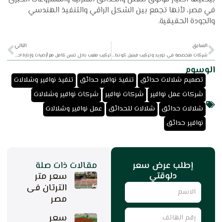
في مصر، لأنها تجمع بين الشكل الراقي والتنفيذ الهندسي
والجودة الحقيقية.
xt
Prev
السابق
التالي
شركات متخصصة في توريد وتركيب فينيل كونداكتيف في مصر
تركيب ملعب بادل تنس كامل مع أرضيات وإنارة احترافية
الوسوم
,
,
,
تصميم شلالات حدائق
تنفيذ نوافير حدائق
تنفيذ نوافير وشلالات
,
,
,
شركات عمل نوافير
شركات نوافير
شركات نوافير وشلالات
,
,
,
شلالات حدائق
شلالات للحدائق
عمل نوافير وشلالات
نوافير حدائق
إطلب عرض سعر
مقالات ذات صلة
دلوقتي
سعر متر
Name
الترتان فى
مصر
رقم
سعر