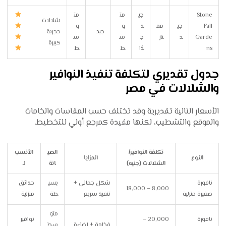
Stone
جي
مت
مت
شلالات
Fall
جي
مم
د
و
و
جيد
حجرية
Garde
د
تاز
ج
س
س
كبيرة
ns
دًا
ط
ط
جدول تقديري لتكلفة تنفيذ النوافير
والشلالات في مصر
الأسعار التالية تقديرية وقد تختلف حسب المقاسات والخامات
والموقع والتشطيب، لكنها مفيدة كمرجع أولي للتخطيط.
تكلفة النوافير/
الصي
الأنسب
النوع
المزايا
الشلالات (جنيه)
انة
لـ
نافورة
شكل جمالي +
بسي
حدائق
8,000 – 18,000
صغيرة منزلية
تنفيذ سريع
طة
منزلية
متو
نافورة
20,000 –
نوافير
فخامة + إضاءة
سط