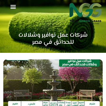
خطي
لى
لمحتوى
شركات عمل نوافير وشلالات
للحدائق في مصر