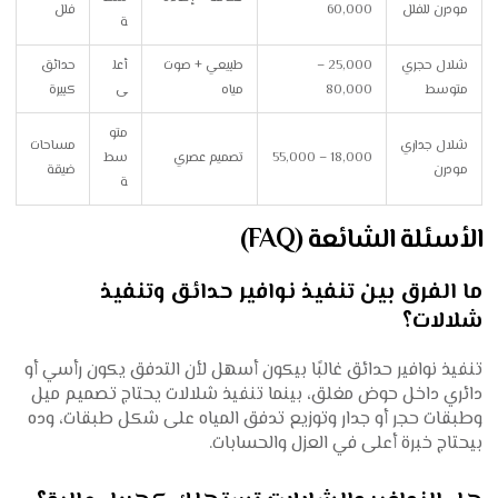
مودرن للفلل
60,000
فلل
ة
شلال حجري
25,000 –
طبيعي + صوت
أعل
حدائق
متوسط
80,000
مياه
ى
كبيرة
متو
شلال جداري
مساحات
18,000 – 55,000
تصميم عصري
سط
مودرن
ضيقة
ة
الأسئلة الشائعة (FAQ)
ما الفرق بين تنفيذ نوافير حدائق وتنفيذ
شلالات؟
تنفيذ نوافير حدائق غالبًا بيكون أسهل لأن التدفق يكون رأسي أو
دائري داخل حوض مغلق، بينما تنفيذ شلالات يحتاج تصميم ميل
وطبقات حجر أو جدار وتوزيع تدفق المياه على شكل طبقات، وده
بيحتاج خبرة أعلى في العزل والحسابات.