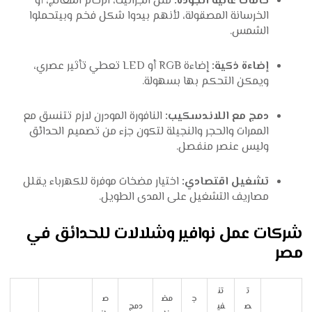
خامات عالية الجودة:
مثل الجرانيت، الرخام المعالج، أو
الخرسانة المصقولة، لأنهم بيدوا شكل فخم وبيتحملوا
الشمس.
إضاءة ذكية:
إضاءة RGB أو LED تعطي تأثير عصري،
ويمكن التحكم بها بسهولة.
دمج مع اللاندسكيب:
النافورة المودرن لازم تتنسق مع
الممرات والحجر والنجيلة لتكون جزء من تصميم الحدائق
وليس عنصر منفصل.
تشغيل اقتصادي:
اختيار مضخات موفرة للكهرباء يقلل
مصاريف التشغيل على المدى الطويل.
شركات عمل نوافير وشلالات للحدائق في
مصر
ت
تن
ج
مض
ص
ص
في
دمج