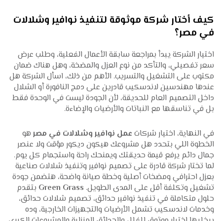
كيف أختار شركة موثوقة لتنفيذ نوافير وشلالات
في مصر؟
اختيار الشركة يبدأ بمراجعة سابقة الأعمال الفعلية، وطلب عرض
سعر تفصيلي، والتأكد من نوع العزل والمضخة، وهل هناك ضمان
مكتوب على التشغيل والتسريب. الأهم من ذلك، اسأل الشركة هل
عندها مهندسين لاندسكيب قادرين على دمج النافورة أو الشلال
داخل التصميم العام للحديقة، لأن الجودة ليست في الوحدة فقط
بل في تناسقها مع النباتات والأرضيات والإضاءة.
في النهاية، اختيار شركات
عمل نوافير وشلالات في مصر
هو
الخطوة اللي بتحدد هل مشروعك هيكون ديكور مؤقت ولا عنصر
جمال دائم يرفع قيمة حديقتك ويمنحك راحة واستجمام كل يوم.
لما تختار شركة قادرة على تصميم نوافير وتنفيذ شلالات صناعية
بعزل احترافي ومضخات أصلية وخطة صيانة واضحة، هتضمن جودة
تشغيل وتكلفة أقل على المدى الطويل.
Green Grass
بتقدم
حلول متكاملة في تنفيذ نوافير حدائق، تصميم شلالات حدائق،
وخدمات لاندسكيب تشمل الأرضيات والتجهيزات الخارجية، وده
بيخليها اختيار موثوق للفلل والحدائق المنزلية والمشروعات الكبرى