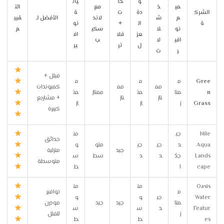
و
خا
يان
مي
ذ
مع
الت
الشرك
دة
ت
ة
م
ش
لاند
الأفضل لـ
قيي
ة
ال
+
نو
نو
لا
سكي
م
عز
فلا
اف
افي
لا
ب
ل
تر
ير
ر
ت
فيلل +
Gree
م
م
م
مم
مم
كمبوندات
n
متا
مت
ممتاز
مت
تاز
تاز
+ مشاريع
Grass
ز
از
از
كبيرة
Nile
جي
مت
حدائق
Aqua
د
جي
جي
متو
و
جيد
منزلية
Lands
جدً
د
د
سط
س
متوسطة
cape
ا
ط
Oasis
مت
مت
م
نوافير
Water
جي
و
و
متا
جيد
جيد
مودرن
Featur
د
س
س
ز
للفلل
es
ط
ط