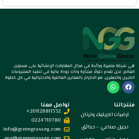
هي شركة متميزة ورائدة في مجال المقاولات الإنشائية على مستوى
العالم. نحن نقدم حلولًا مبتكرة وذات جودة عالية في تنفيذ المشروعات
الكبرى والصغرى، مع الالتزام بالمعايير العالمية والاحترافية في كل خطوة.
W
F
h
a
a
c
t
e
منتجاتنا
تواصل معنا
s
b
201128811332+
a
o
ارضيات اكريليك وترتان
p
o
0224710780
p
k
نجيل صناعي – حدائق
info@greengrasseg.com
eng@greengrasseg.com