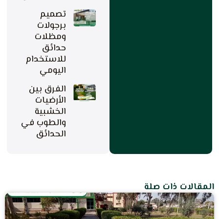
تصميم
برجولات
ومظلات
حدائق
للاستخدام
اليومي
الفرق بين
الأرضيات
الخشبية
والطوب في
الحدائق
المقالات ذات صلة