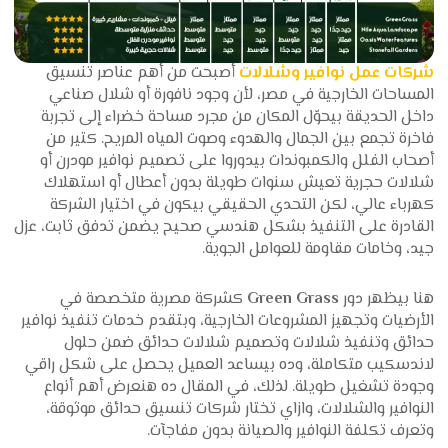
شركات عمل نوافير وشلالات
أصبحت من أهم عناصر تنسيق
المساحات الخارجية في مصر، لأن وجود نافورة أو شلال صناعي
داخل الحديقة بيحوّل المكان من مجرد مساحة خضراء إلى تجربة
فاخرة تجمع بين الجمال والهدوء وصوت المياه المريح. كتير من
أصحاب الفلل والكمبوندات بيدوروا على تصميم نوافير مودرن أو
شلالات حجرية تعيش سنوات طويلة بدون أعطال أو استهلاك
كهرباء عالي، لكن التحدي الحقيقي بيكون في اختيار الشركة
القادرة على التنفيذ بشكل هندسي صحيح يضمن تدفق ثابت، عزل
جيد، وخامات مقاومة للعوامل الجوية.
هنا بيظهر دور
Green Grass
كشركة مصرية متخصصة في
الأرضيات وتجهيز المشروعات الخارجية، وبتقدم خدمات تنفيذ نوافير
حدائق وتنفيذ شلالات وتصميم شلالات حدائق ضمن حلول
لاندسكيب متكاملة، وده بيساعد العميل يحصل على شكل راقي
وجودة تشغيل طويلة. لذلك، في المقال ده هنعرض أهم أنواع
النوافير والشلالات، وازاي تختار شركات تنسيق حدائق موثوقة،
وتعرف تكلفة النوافير والصيانة بدون مفاجآت.