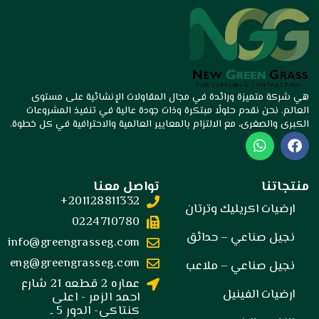
هي شركة متميزة ورائدة في مجال المقاولات الإنشائية على مستوى
العالم. نحن نقدم حلولًا مبتكرة وذات جودة عالية في تنفيذ المشروعات
الكبرى والصغرى، مع الالتزام بالمعايير العالمية والاحترافية في كل خطوة.
W
F
h
a
a
c
t
e
منتجاتنا
تواصل معنا
s
b
201128811332+
a
o
ارضيات اكريليك وترتان
p
o
0224710780
p
k
نجيل صناعي – حدائق
info@greengrasseg.com
eng@greengrasseg.com
نجيل صناعي – ملاعب
عماره 2 قطعه 21 شارع
ارضيات الفينيل
احمد الزمر - اعلى
كنتاكى- الدور 5 ـ