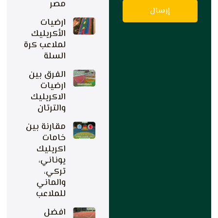
مصر
إرسال
ارضيات
الأكريليك
لملاعب كرة
السلة
الفرق بين
ارضيات
الاكريليك
والترتان
مقارنة بين
خامات
اكريليك
يوناني،
تركي،
والماني
للملاعب
افضل