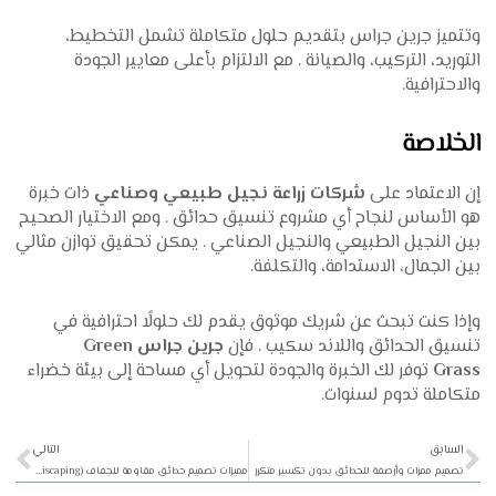
وتتميز جرين جراس بتقديم حلول متكاملة تشمل التخطيط،
التوريد، التركيب، والصيانة . مع الالتزام بأعلى معايير الجودة
والاحترافية.
الخلاصة
إن الاعتماد على
شركات زراعة نجيل طبيعي وصناعي
ذات خبرة
هو الأساس لنجاح أي مشروع تنسيق حدائق . ومع الاختيار الصحيح
بين النجيل الطبيعي والنجيل الصناعي . يمكن تحقيق توازن مثالي
بين الجمال، الاستدامة، والتكلفة.
وإذا كنت تبحث عن شريك موثوق يقدم لك حلولًا احترافية في
تنسيق الحدائق واللاند سكيب . فإن
جرين جراس Green
Grass
توفر لك الخبرة والجودة لتحويل أي مساحة إلى بيئة خضراء
متكاملة تدوم لسنوات.
xt
Prev
السابق
التالي
تصميم ممرات وأرصفة للحدائق بدون تكسير متكرر
مميزات تصميم حدائق مقاومة للجفاف (Xeriscaping) للمنازل والفيلات