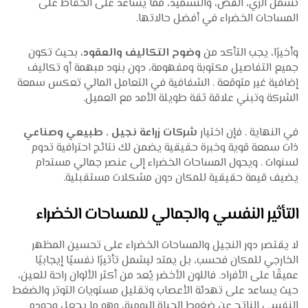
تشمل الري، القص، والتسميد، مما يساعد على الحفاظ على
المساحات الخضراء في أفضل حالاتها.
وأخيرًا، يجب التأكد من
وضوح التكاليف والعقود
، بحيث تكون
جميع التفاصيل مكتوبة ومفهومة، دون بنود مبهمة أو تكاليف
إضافية غير متوقعة . الشفافية في التعامل المالي تعكس سمعة
الشركة وتبني علاقة ثقة طويلة الأمد مع العميل.
في النهاية . فإن اختيار
شركات زراعة نجيل . طبيعي وصناعي
ذات سمعة قوية وخبرة حقيقية يضمن لك نتائج احترافية تدوم
لسنوات . ويحول المساحات الخضراء إلى عنصر جمالي مستدام
يضيف قيمة حقيقية للمكان دون مشكلات مستقبلية.
التأثير النفسي والجمالي للمساحات الخضراء
لا يقتصر دور النجيل والمساحات الخضراء على تحسين المظهر
الخارجي للمكان فحسب، بل يمتد ليشمل تأثيرًا نفسيًا إيجابيًا
عميقًا على الأفراد. فاللون الأخضر يُعد من أكثر الألوان راحة للعين،
حيث يساعد على تهدئة الأعصاب وتقليل مستويات التوتر والضغط
النفسي الناتج عن ضغوط الحياة اليومية، وهو ما يجعل وجوده