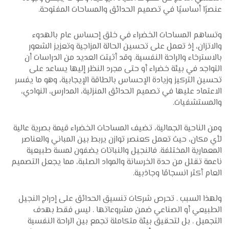
عنصرًا أساسيًا في تصميم الحدائق والمساحات المفتوحة.
وتساهم المساحات الخضراء في خلق إحساس عام بالهدوء
والاتزان، إذ تعمل على تحسين الحالة المزاجية وتعزيز الشعور
بالاسترخاء والراحة النفسية. وقد أثبتت العديد من الدراسات أن
التواجد في بيئة خضراء أو حتى مجرد النظر إليها يساعد على
تحسين التركيز وزيادة الإحساس بالطاقة الإيجابية، وهو ما يفسر
الاعتماد عليها في تصميم الحدائق المنزلية، المدارس، النوادي،
والمستشفيات.
ومن الناحية الجمالية، تضيف المساحات الخضراء قيمة بصرية عالية
لأي مكان، حيث تعمل كعنصر توازن يربط بين المباني والعناصر
المعمارية المختلفة. فالنجيل والنباتات يضفون لمسة طبيعية
ناعمة تقلل من حدة الخرسانة والمواد الصلبة، مما يجعل التصميم
العام أكثر انسجامًا وجاذبية.
ولهذا السبب . تحرص شركات تنسيق الحدائق على إدراج النجيل
الطبيعي أو الصناعي ضمن مشروعاتها . ليس فقط بهدف
التجميل . بل لتحقيق بيئة متكاملة تجمع بين الراحة النفسية