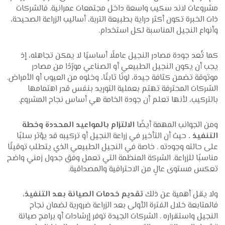
مشروعات لاند سكيب واسعة داخل مجتمعات عمرانية. فالشركات
ذات الخبرة تكون أكثر دراية بطبيعة التربة، أساليب الزراعة الصحيحة،
وأنواع النجيل المناسبة لكل استخدام.
كما تُعد جودة مصادر النجيل عاملًا أساسيًا لا يمكن تجاهله، إذ
يجب أن يكون النجيل الطبيعي أو الصناعي مورّدًا من مصادر
موثوقة تضمن كثافة جيدة، لونًا ثابتًا، وخلوه من العيوب أو الأمراض.
الشركات المحترفة تهتم بعملية التوريد بنفس قدر اهتمامها
بالتركيب، لأنها تعلم أن جودة الخامة هي أساس نجاح المشروع.
ومن الجوانب المهمة أيضًا
الالتزام بالمواعيد المحددة وخطة
التنفيذ .
حيث أن التأخير في زراعة النجيل أو تركيبه قد يؤثر سلبًا
على حالته وجودته . خاصة في النجيل الطبيعي الذي يتطلب توقيتًا
مناسبًا للزراعة. الشركة المنظمة التي تعمل وفق جدول زمني واضح
تعكس مستوى عالٍ من الاحترافية والمصداقية.
ولا يقل أهمية عن ذلك
تقديم خدمات الصيانة بعد التنفيذ
،
فالمتابعة خلال الفترة الأولى بعد الزراعة ضرورية لضمان نجاح
النجيل واستقراره . الشركات الجيدة توفر إرشادات أو برامج صيانة