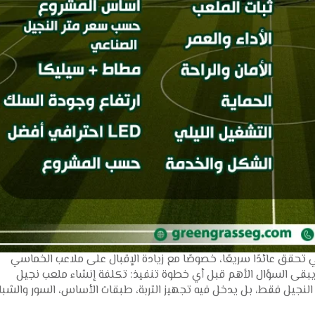
 تحقق عائدًا سريعًا، خصوصًا مع زيادة الإقبال على ملاعب الخماسي
 يبقى السؤال الأهم قبل أي خطوة تنفيذ: تكلفة إنشاء ملعب نجيل
لنجيل فقط، بل يدخل فيه تجهيز التربة، طبقات الأساس، السور والشب