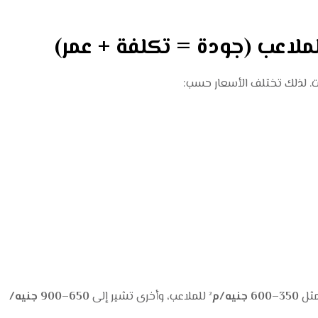
ت. لذلك تختلف الأسعار حسب:
مثل
350–600 جنيه/م²
للملاعب، وأخرى تشير إلى
650–900 جنيه/