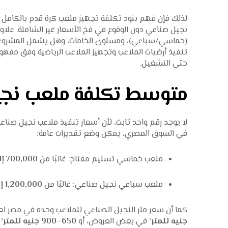
لذلك فإن فهم بنود تكلفة تجهيز ملعب كرة قدم بالكامل 
نجيل صناعي دون الوقوع في فخ الأسعار غير الشاملة. ع
(خماسي/سباعي)، ومستوى الخامات، وهل يشمل المشروع إن
تنفيذ أرضيات الملاعب وتجهيز الملاعب الرياضية وفق مفهو
حتى التشغيل.
متوسط تكلفة ملعب نج
لا يوجد رقم واحد ثابت، لأن أسعار تنفيذ ملاعب نجيل صنا
في السوق المصري، يمكن وضع تقديرات عامة:
ملعب خماسي تسليم مفتاح: غالبًا من
700,000 إلى 1,500,000 جنيه
ملعب سباعي نجيل صناعي: غالبًا من
1,200,000 إلى 2,500,000 جنيه
كما أن سعر متر النجيل الصناعي للملاعب وحده في مصر لعام 2025 تم ذكره في أكثر من مصدر بنطاقات مختلف
جنيه للمتر²
في بعض العروض، أو
650–900 جنيه للمتر²
ح