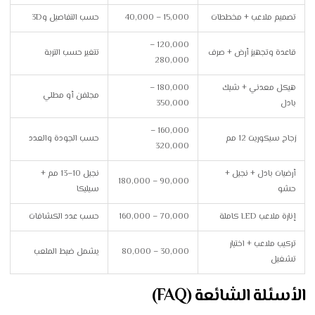
تصميم ملاعب + مخططات
15,000 – 40,000
حسب التفاصيل و3D
120,000 –
قاعدة وتجهيز أرض + صرف
تتغير حسب التربة
280,000
هيكل معدني + شبك
180,000 –
مجلفن أو مطلي
بادل
350,000
160,000 –
زجاج سيكوريت 12 مم
حسب الجودة والعدد
320,000
أرضيات بادل + نجيل +
نجيل 10–13 مم +
90,000 – 180,000
حشو
سيليكا
إنارة ملاعب LED كاملة
70,000 – 160,000
حسب عدد الكشافات
تركيب ملاعب + اختبار
30,000 – 80,000
يشمل ضبط الملعب
تشغيل
الأسئلة الشائعة (FAQ)