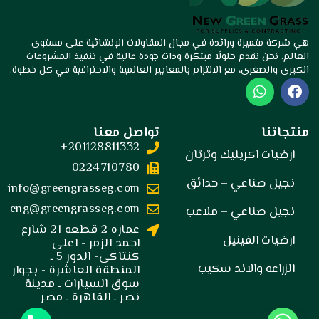
هي شركة متميزة ورائدة في مجال المقاولات الإنشائية على مستوى
العالم. نحن نقدم حلولًا مبتكرة وذات جودة عالية في تنفيذ المشروعات
الكبرى والصغرى، مع الالتزام بالمعايير العالمية والاحترافية في كل خطوة.
W
F
h
a
a
c
t
e
منتجاتنا
تواصل معنا
s
b
201128811332+
a
o
ارضيات اكريليك وترتان
p
o
0224710780
p
k
نجيل صناعي – حدائق
info@greengrasseg.com
eng@greengrasseg.com
نجيل صناعي – ملاعب
عماره 2 قطعه 21 شارع
ارضيات الفينيل
احمد الزمر - اعلى
كنتاكى- الدور 5 ـ
الزراعه والاند سكيب
المنطقة العاشرة - بجوار
سوق السيارات ـ مدينة
نصر ـ القاهرة ـ مصر