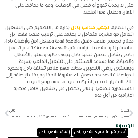
حتى لا يحدث تموج أو فصل في الوصلات، وهو ما يحافظ على
الأمان ويطيل عمر الملعب.
في النهاية،
تجهيز ملاعب بادل
بداية من التصميم حتى التشغيل
الكامل هو مشروع متكامل لا يعتمد على تركيب ملعب فقط، بل
يحتاج تصميم ملاعب دقيق وقاعدة قوية وهيكل آمن وأرضيات بادل
مناسبة وإنارة ملاعب احترافية. شركة
Green Grass
تقدم تجهيز
رياضي شامل يضمن تنفيذ بادل بجودة عالية وتقليل الأعطال
والصيانة، مما يساعد المستثمر على تشغيل الملعب بسرعة
وبمستوى يرضي اللاعبين. كذلك فهم عناصر تكلفة بادل وتحديد
المواصفات الصحيحة يضمن لك مشروعًا ناجحًا ومربحًا. بالإضافة إلى
ذلك، الاختيار الصحيح لشركة تنفيذ محترفة يرفع القيمة
الاستثمارية للملعب، بالتالي تحصل على تشغيل كامل وتجربة
احترافية من أول يوم.
xt
Prev
السابق
التالي
تنسيق حدائق فلل باستخدام النباتات قليلة الاستهلاك للمياه
أسعار النجيله الترتان 2026 وتجهيز ملاعب كرة القدم بأعلى جودة
الوسوم
,
,
أسرع شركة تنفيذ ملاعب بادل
إنشاء ملاعب بادل