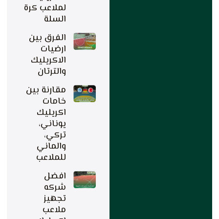
لملاعب كرة
السلة
الفرق بين
ارضيات
الاكريليك
والترتان
مقارنة بين
خامات
اكريليك
يوناني،
تركي،
والماني
للملاعب
افضل
شركه
تجهيز
ملاعب