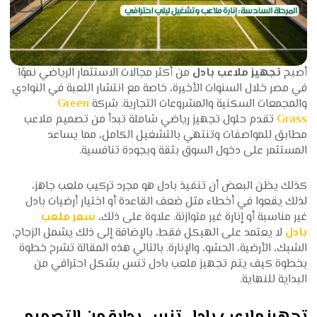
أصبح
تجهيز ملاعب بادل
من أكثر مجالات الاستثمار الرياضي نموًا
في مصر خلال السنوات الأخيرة، خاصة مع انتشار اللعبة في النوادي
والمجمعات السكنية والمشروعات التجارية. شركة
Green
Grass
تقدم حلول تجهيز رياضي شاملة تبدأ من تصميم ملاعب
مطابق للمواصفات وتنتهي بالتشغيل الكامل، مما يساعد
المستثمر على دخول السوق بثقة وبجودة تنافسية.
كذلك يظن البعض أن تنفيذ بادل هو مجرد تركيب ملعب جاهز،
لذلك يقعوا في أخطاء مثل ضعف القاعدة أو اختيار أرضيات بادل
غير مناسبة أو إنارة غير متوازنة. علاوة على ذلك،
سعر ملعب
بادل
لا يعتمد على الهيكل فقط، بالإضافة إلى ذلك يشمل الزجاج،
الشبك، الأرضية، الحشو، والإنارة. بالتالي هذه المقالة تشرح خطوة
بخطوة كيف يتم تجهيز ملعب بادل تنس بشكل احترافي من
البداية للنهاية.