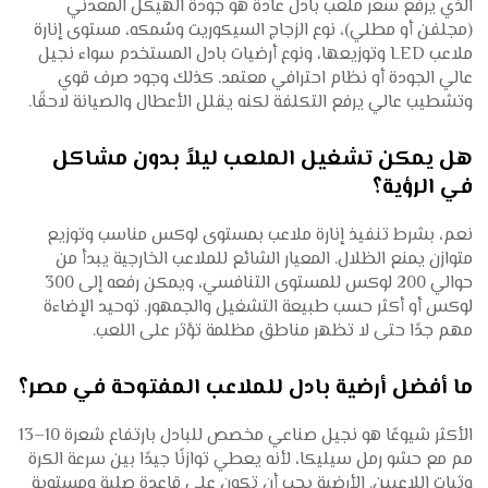
الذي يرفع سعر ملعب بادل عادة هو جودة الهيكل المعدني
(مجلفن أو مطلي)، نوع الزجاج السيكوريت وسُمكه، مستوى إنارة
ملاعب LED وتوزيعها، ونوع أرضيات بادل المستخدم سواء نجيل
عالي الجودة أو نظام احترافي معتمد. كذلك وجود صرف قوي
وتشطيب عالي يرفع التكلفة لكنه يقلل الأعطال والصيانة لاحقًا.
هل يمكن تشغيل الملعب ليلاً بدون مشاكل
في الرؤية؟
نعم، بشرط تنفيذ إنارة ملاعب بمستوى لوكس مناسب وتوزيع
متوازن يمنع الظلال. المعيار الشائع للملاعب الخارجية يبدأ من
حوالي 200 لوكس للمستوى التنافسي، ويمكن رفعه إلى 300
لوكس أو أكثر حسب طبيعة التشغيل والجمهور. توحيد الإضاءة
مهم جدًا حتى لا تظهر مناطق مظلمة تؤثر على اللعب.
ما أفضل أرضية بادل للملاعب المفتوحة في مصر؟
الأكثر شيوعًا هو نجيل صناعي مخصص للبادل بارتفاع شعرة 10–13
مم مع حشو رمل سيليكا، لأنه يعطي توازنًا جيدًا بين سرعة الكرة
وثبات اللاعبين. الأرضية يجب أن تكون على قاعدة صلبة ومستوية