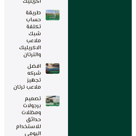
اكريليك
طريقة
حساب
تكلفة
شبك
ملاعب
الاكريليك
والترتان
افضل
شركه
تجهيز
ملاعب ترتان
تصميم
برجولات
ومظلات
حدائق
للاستخدام
اليومي