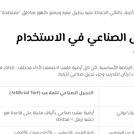
تربة، بالتالي الحفاظ عليه يطيل عمره ويمنع ظهور مناطق “مفلطحة” 
يل الصناعي في الاستخدام
وع الرياضة الأساسية، لأن كل أرضية ملعب اتصممت لأداء مختلف . كذلك 
ترتان للتدريب وجزء نجيل صناعي للكرة.
(Tartan)
النجيل الصناعي للملاعب (Artificial Turf)
ليك/بولي
أرضية عشب صناعي بألياف مثبتة على قاعدة مع
حشو (رمل + مطاط)
ملاعب المدارس
كرة القدم، الخماسي، الأكاديميات، الألعاب