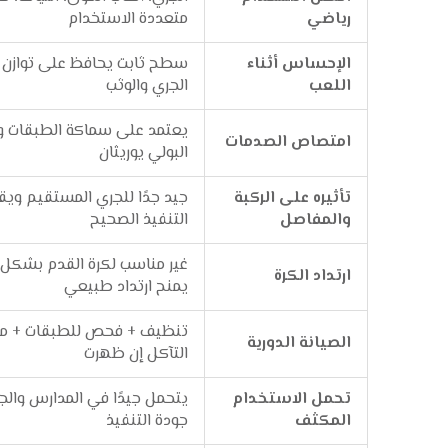
رياضي
متعددة الاستخدام
الإحساس أثناء
سطح ثابت يحافظ على توازن ال
اللعب
الجري والوثب
يعتمد على سماكة الطبقات و
امتصاص الصدمات
البولي يوريثان
تأثيره على الركبة
جيد جدًا للجري المستقيم وي
والمفاصل
التنفيذ الصحيح
غير مناسب لكرة القدم بشكل 
ارتداد الكرة
يمنح ارتداد طبيعي
تنظيف + فحص للطبقات + مع
الصيانة الدورية
التآكل إن ظهرت
تحمل الاستخدام
يتحمل جيدًا في المدارس وال
المكثف
جودة التنفيذ