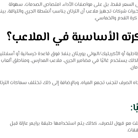
لى السعر فقط، بل على مواصفات الأداء، امتصاص الصدمات، سهولة
خبرات شركات تجهيز ملاعب أن الترتان يناسب أنشطة الجري واللياقة، بينم
 كرة القدم والخماسي.
كرته الأساسية في الملاعب؟
اطية أو الأكريليك/البولي يوريثان ينفذ فوق قاعدة خرسانية أو أسفلتية
لك يستخدم غالبًا في مضامير الجري، ملاعب المدارس، ومناطق ألعاب
مان.
اه الصرف لتجنب تجمع المياه، وبالإضافة إلى ذلك تختلف سماكات الترتا
:
ت مع مَيول للصرف، كذلك يتم استخدامها طبقة برايمر عازلة قبل
ققات.