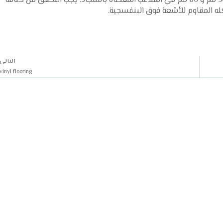
يجب اختيار العشب الصناعي الذي يتراوح ارتفاع أليافه بين 50 مم و 60 مم في الملاعب المغطاة بالسجاد. يجب التحقق من كثافة
التالي
vinyl flooring