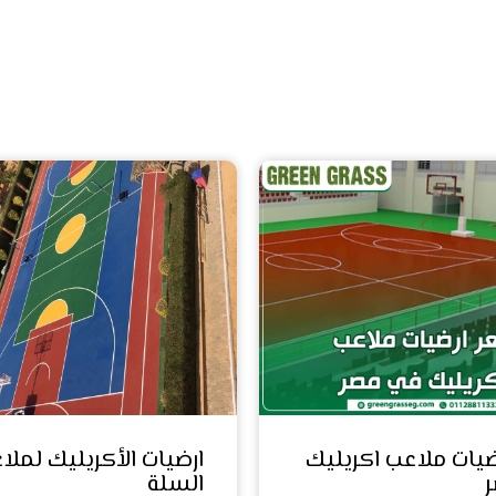
يات ملاعب اكريليك
ارضيات الأكريليك لملا
السلة