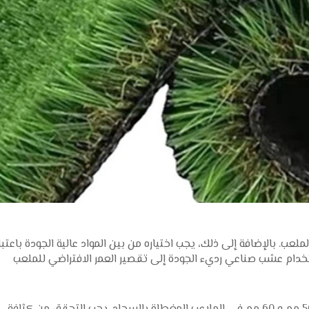
عب. بالإضافة إلى ذلك، يجب اختياره من بين المواد عالية الجودة باعتبا
تخدام عشب صناعي رديء الجودة إلى تقصير العمر الافتراضي للملعب