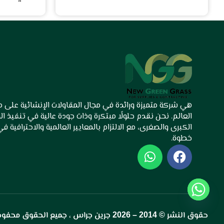
هي شركة متميزة ورائدة في مجال المقاولات الإنشائية على
العالم. نحن نقدم حلولًا مبتكرة وذات جودة عالية في تنفيذ ا
الكبرى والصغرى، مع الالتزام بالمعايير العالمية والاحترافية ف
خطوة.
W
F
h
a
a
c
t
e
s
b
a
o
حقوق النشر © 2014 –
2026
جرين جراس
، جميع الحقوق محفوظ