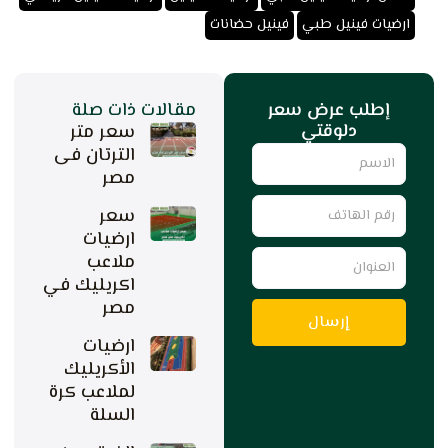
,
ارضيات فينيل طبي
فينيل حضانات
إطلب عرض سعر
مقالات ذات صلة
دلوقتي
سعر متر
Name
الترتان فى
مصر
رقم
سعر
الهاتف
ارضيات
العنوان
ملاعب
اكريليك في
مصر
إرسال
ارضيات
الأكريليك
لملاعب كرة
السلة