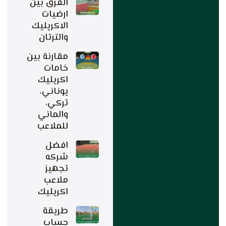
الفرق بين
ارضيات
الاكريليك
والترتان
مقارنة بين
خامات
اكريليك
يوناني،
تركي،
والماني
للملاعب
افضل
شركه
تجهيز
ملاعب
اكريليك
طريقة
حساب