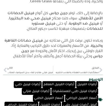
والخبرة، وده بالضبط اللي بتقدمه
Green Grass
.
بالإضافة إلى ذلك، توفر
جرين جراس
كل أنواع
فينيل الحضانات
الآمن للأطفال
، سواء كنت محتاج
فينيل صحي ضد البكتيريا
،
أو
فينيل ضد الرطوبة
، أو حتى
فينيل مستورد
للحضانات
بتصميمات مبهجة تناسب ديكور المكان.
وبكده تكون عرفت كل اللي محتاجه عن
فينيـل حضـانات القاهرة
والجيزة
، من الأسعار والمميزات لحد طرق التركيب والعناية. إذًا،
القرار دلوقتي بين إيديك، اختار الأمان والجودة مع
جرين
جراس
وخلّي بيئة الحضانة أجمل وأنظف وأكتر أمانًا للأطفال
xt
Prev
السابق
التالي
اسعار أرضيات الملاعب المغطاه والملاعب الخارجيه
فينيل منزلي مقاوم للماء بديل السيراميك للمطابخ والحمامات
الوسوم
,
,
,
أرضيات الفينيل
أرضيات الفينيل المعقم
أرضيات فينيل طبي
,
,
أرضيات فينيل طبي للمستشفيات
أرضيات فينيل منزلي
,
,
أسعار الفينيل الرياضي
أسعار الفينيل الطبي
,
,
,
أفضل أرضيات فينيل طبي
ارضيات الفينيل
ارضيات الفينيل الرياضي