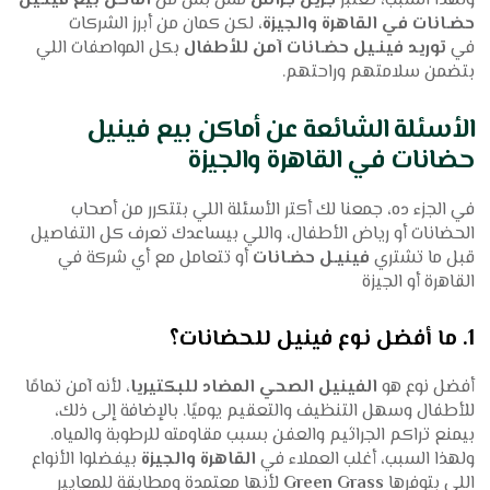
ولهذا السبب، تعتبر
جرين جراس
مش بس من
أماكن بيع فينـيل
حضـانات في القاهرة والجيزة
، لكن كمان من أبرز الشركات
في
توريد فينـيل حضـانات آمن للأطفال
بكل المواصفات اللي
بتضمن سلامتهم وراحتهم.
الأسئلة الشائعة عن أماكن بيع فينيل
حضانات في القاهرة والجيزة
في الجزء ده، جمعنا لك أكتر الأسئلة اللي بتتكرر من أصحاب
الحضانات أو رياض الأطفال، واللي بيساعدك تعرف كل التفاصيل
قبل ما تشتري
فينيـل حضـانات
أو تتعامل مع أي شركة في
القاهرة أو الجيزة
1. ما أفضل نوع فينيل للحضانات؟
أفضل نوع هو
الفينيل الصحي المضاد للبكتيريا
، لأنه آمن تمامًا
للأطفال وسهل التنظيف والتعقيم يوميًا. بالإضافة إلى ذلك،
بيمنع تراكم الجراثيم والعفن بسبب مقاومته للرطوبة والمياه.
ولهذا السبب، أغلب العملاء في
القاهرة والجيزة
بيفضلوا الأنواع
اللي بتوفرها
Green Grass
لأنها معتمدة ومطابقة للمعايير