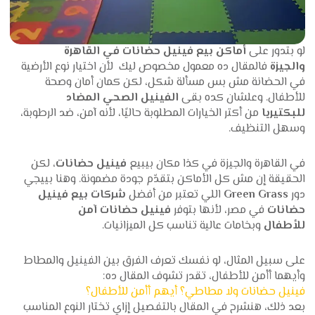
لو بتدور على
أماكن بيع فينيل حضانات في القاهرة
والجيزة
فالمقال ده معمول مخصوص ليك لأن اختيار نوع الأرضية
في الحضانة مش بس مسألة شكل، لكن كمان أمان وصحة
للأطفال. وعلشان كده بقى
الفينيل الصحي المضاد
للبكتيريا
من أكتر الخيارات المطلوبة حاليًا، لأنه آمن، ضد الرطوبة،
وسهل التنظيف.
في القاهرة والجيزة في كذا مكان بيبيع
فينيل حضانات
، لكن
الحقيقة إن مش كل الأماكن بتقدّم جودة مضمونة. وهنا بييجي
دور
Green Grass
اللي تعتبر من أفضل
شركات بيع فينيل
حضانات
في مصر، لأنها بتوفر
فينيل حضانات آمن
للأطفال
وبخامات عالية تناسب كل الميزانيات.
على سبيل المثال، لو نفسك تعرف الفرق بين الفينيل والمطاط
وأيهما أأمن للأطفال، تقدر تشوف المقال ده:
فينيل حضانات ولا مطاطي؟ أيهم أأمن للأطفال؟
بعد ذلك، هنشرح في المقال بالتفصيل إزاي تختار النوع المناسب