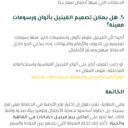
الحضانات اللي فيها أطفال صغار جدًا.
5. هل يمكن تصميم الفينيل بألوان ورسومات
معينة؟
أكيد! لأن الفينيل متوفر بألوان وتصميمات كتير، منها رسومات
تعليمية زي الحروف والأرقام والحيوانات. وده بيخلي الجو داخل
الحضانة مبهج ومحفّز للأطفال.
لو حابب تتعرف أكتر على أنواع الفينيل المناسبة واستخداماته
المختلفة، شوف المقال ده:
أنواع أرضيات الفينيل وأسعارها لاستخدامات مختلفة
الخاتمة
وفي النهاية، نقدر نقول إن اختيار نوع الأرضية في الحضانة مش قرار
بسيط، بل خطوة أساسية لحماية الأطفال وتوفير بيئة صحية وآمنة.
لذلك، لما تدور على
أماكن بيع فينيـل حضـانات في القاهرة
والجيزة
، تأكد إنك تختار الشركة اللي بتجمع بين الجودة والسعر