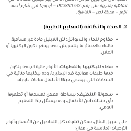
القاهرة والجيزة على رقم: 01128811332 – أو زورنا في شارع أحمد
الزمر – مدينة نصر – القاهرة.
2. الصحة والنظافة (المعايير الطبية)
مقاوم للماء والسوائل:
لأن الفينيل مادة غير مسامية،
فالماء والعصائر ما بتتسربش، وده بيمنع تكون البكتيريا أو
العفن.
مضاد للبكتيريا والفطريات:
الأنواع عالية الجودة بتكون
فيها طبقات معالجة ضد البكتيريا، وده بيخليها مثالية في
الحضانات اللي بيقضي فيها الأطفال ساعات طويلة.
سهولة التنظيف:
ببساطة، ممكن تمسحها أو تطهرها
بأي منظف آمن للأطفال، وده بيسهّل جدًا التعقيم
اليومي.
على سبيل المثال، ممكن تشوف كل التفاصيل عن الأسعار وأنواع
الأرضيات المناسبة في مقال: