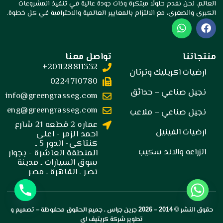
العالم. نحن نقدم حلولًا مبتكرة وذات جودة عالية في تنفيذ المشروعات
الكبرى والصغرى، مع الالتزام بالمعايير العالمية والاحترافية في كل خطوة.
W
F
h
a
a
c
t
e
منتجاتنا
تواصل معنا
s
b
201128811332+
a
o
ارضيات اكريليك وترتان
p
o
0224710780
p
k
نجيل صناعي – حدائق
info@greengrasseg.com
eng@greengrasseg.com
نجيل صناعي – ملاعب
عماره 2 قطعه 21 شارع
ارضيات الفينيل
احمد الزمر - اعلى
كنتاكى- الدور 5 ـ
الزراعه والاند سكيب
المنطقة العاشرة - بجوار
سوق السيارات ـ مدينة
نصر ـ القاهرة ـ مصر
حقوق النشر © 2014 –
2026
جرين جراس
، جميع الحقوق محفوظة – تصميم و
تطوير
شركة كريتيف اي