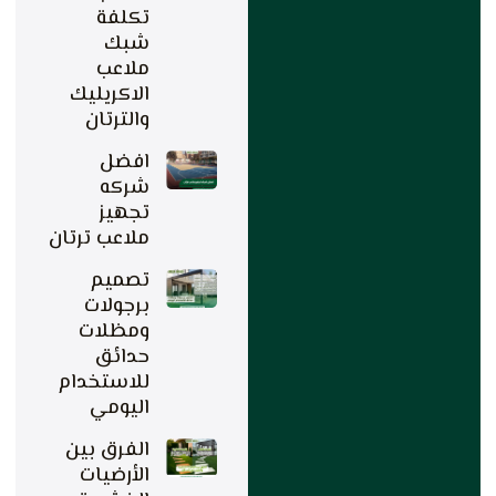
تكلفة
شبك
ملاعب
الاكريليك
والترتان
افضل
شركه
تجهيز
ملاعب ترتان
تصميم
برجولات
ومظلات
حدائق
للاستخدام
اليومي
الفرق بين
الأرضيات