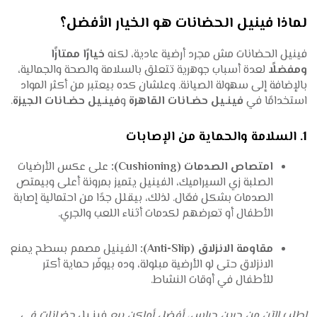
لماذا فينيل الحضانات هو الخيار الأفضل؟
فينيل الحضانات مش مجرد أرضية عادية، لكنه
خيارًا ممتازًا
ومفضلًا
لعدة أسباب جوهرية تتعلق بالسلامة والصحة والجمالية،
بالإضافة إلى سهولة الصيانة. وعلشان كده بيعتبر من أكثر المواد
استخدامًا في
فينـيل حضـانات القاهرة
و
فينـيل حضـانات الجيزة
.
1. السلامة والحماية من الإصابات
امتصاص الصدمات (Cushioning):
على عكس الأرضيات
الصلبة زي السيراميك، الفينيل يتميز بمرونة أعلى وبيمتص
الصدمات بشكل فعّال. لذلك، بيقلل جدًا من احتمالية إصابة
الأطفال أو تعرضهم لكدمات أثناء اللعب والجري.
مقاومة الانزلاق (Anti-Slip):
الفينيل مصمم بسطح يمنع
الانزلاق حتى لو الأرضية مبلولة، وده بيوفّر حماية أكتر
للأطفال في أوقات النشاط.
اطلب الآن من جرين جراس، أفضل أماكن بيع
فينـيل
حضـانات في