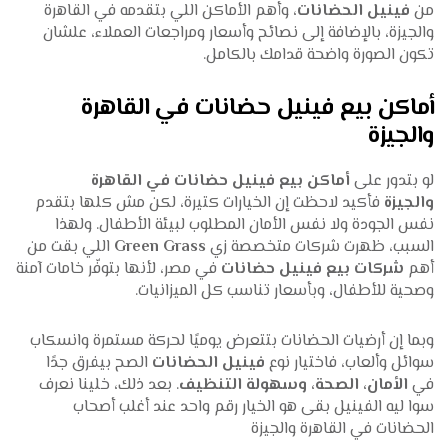
من
فينيل الحضانات
، وأهم الأماكن اللي بتقدمه في القاهرة
والجيزة، بالإضافة إلى نصائح وأسعار ومراجعات العملاء، علشان
تكون الصورة واضحة قدامك بالكامل.
أماكن بيع فينيل حضانات في القاهرة
والجيزة
لو بتدور على
أماكن بيع فينيل حضانات في القاهرة
والجيزة
فأكيد لاحظت إن الخيارات كتيرة، لكن مش كلها بتقدم
نفس الجودة ولا نفس الأمان المطلوب لبيئة الأطفال. ولهذا
السبب، ظهرت شركات متخصصة زي
Green Grass
اللي بقت من
أهم
شركات بيع فينيل حضانات
في مصر، لأنها بتوفّر خامات آمنة
وصحية للأطفال، وبأسعار تناسب كل الميزانيات.
وبما إن أرضيات الحضانات بتتعرض يوميًا لحركة مستمرة وانسكاب
سوائل وألعاب، فاختيار نوع
فينيل الحضانات
الصح بيفرق جدًا
في
الأمان، الصحة، وسهولة التنظيف
. بعد ذلك، خلينا نعرف
سوا ليه الفينيل بقى هو الخيار رقم واحد عند أغلب أصحاب
الحضانات في القاهرة والجيزة