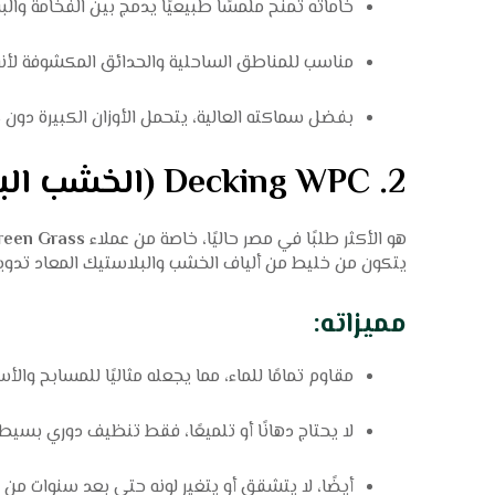
خاماته تمنح ملمسًا طبيعيًا يدمج بين الفخامة وال
مناسب للمناطق الساحلية والحدائق المكشوفة لأنه لا
بفضل سماكته العالية، يتحمل الأوزان الكبيرة دون
2.
Decking WPC (الخشب البلاستيكي المركب)
هو الأكثر طلبًا في مصر حاليًا، خاصة من عملاء
reen Grass
يتكون من خليط من ألياف الخشب والبلاستيك المعاد تدويره، م
مميزاته:
مقاوم تمامًا للماء، مما يجعله مثاليًا للمسابح وال
لا يحتاج دهانًا أو تلميعًا، فقط تنظيف دوري بسيط.
أيضًا، لا يتشقق أو يتغير لونه حتى بعد سنوات من 