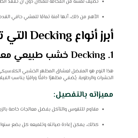
تضيف لمسة من الفخامة للمكان دون أن تفقد الطا
الأهم من ذلك، أنها آمنة تمامًا للمشي حافي القدمي
أبرز أنواع Decking التي تقدمها شركة Green Grass
1.
Decking خشب طبيعي معالج
هذا النوع هو المفضل لعشاق المظهر الخشبي الكلاسيكي ا
الحشرات والرطوبة. يُضفي مظهرًا دافئًا وراقيًا يناسب الفيل
مميزاته بالتفصيل:
مقاوم للتقوس والتآكل بفضل معالجات خاصة بالزيو
كذلك، يمكن إعادة صيانته وتلميعه كل بضع سنوات