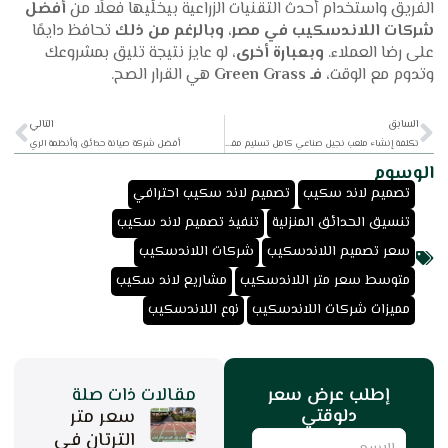
الفريق واستخدام أحدث التقنيات الزراعية بيخلّيها فعلًا من
أفضل
شركات اللاندسكيب في مصر
،
وبالرغم من ذلك
تحافظ دايمًا
على رضا العملاء.
وبعبارة أخرى
، لو عايز نتيجة تليق بمشروعك
وتدوم مع الوقت،
فـ Green Grass
هي القرار الصح.
xt
Prev
السابق
التالي
تكلفة إنشاء ملعب نجيل صناعي كامل تسليم مفتاح
أفضل شركة صيانة حدائق وأنظمة الري
الوسوم
,
,
تصميم لاند سكيب
تصميم لاند سكيب احترافي
,
,
تنسيق الحدائق المنزلية
تنفيذ تصميم لاند سكيب
,
,
سعر تصميم اللاندسكيب
شركات اللاندسكيب
,
,
متوسط سعر متر اللاندسكيب
مشاريع لاند سكيب
,
مميزات شركات اللاندسكيب
نوع اللاندسكيب
إطلب عرض سعر
مقالات ذات صلة
دلوقتي
سعر متر
Name
الترتان فى