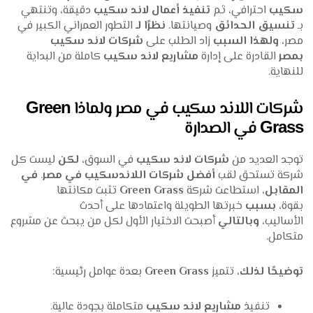
سكيب
احترافي، ثم
تنفيذ أعمال لاند سكيب
دقيقة، وتنتهي
بـ
تنسيق الحدائق
وصيانتها.
نظرًا لـ
التطور العمراني الكبير في
مصر،
ولهذا السبب
زاد الطلب على
شركات لاند سكيب
بمصر
القادرة على إدارة
مشاريع لاند سكيب
كاملة من البداية
للنهاية.
شركات اللاند سكيب في مصر ولماذا Green
Grass في الصدارة
توجد العديد من
شركات لاند سكيب
في السوق،
لكن
ليست كل
شركة تستحق لقب
أفضل شركات اللاندسكيب في مصر
.
في
المقابل
، استطاعت شركة
Green Grass
تثبت مكانتها
بقوة،
بسبب
خبرتها الطويلة واعتمادها على أحدث
الأساليب،
وبالتالي
أصبحت الاختيار الأول لكل من يبحث عن مشروع
متكامل.
توضيحًا لذلك
، تتميز
Green Grass
بعدة عوامل رئيسية:
تنفيذ
مشاريع لاند سكيب
متكاملة بجودة عالية.