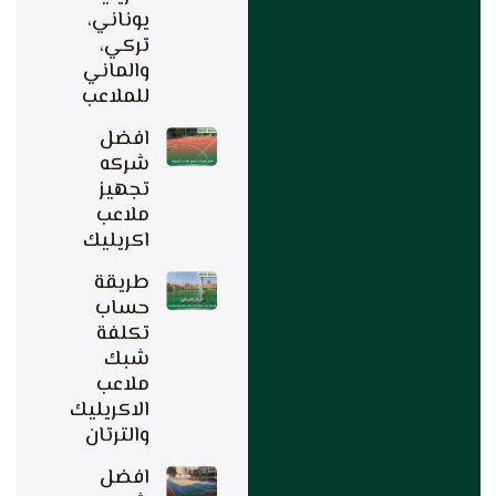
يوناني،
تركي،
والماني
للملاعب
افضل
شركه
تجهيز
ملاعب
اكريليك
طريقة
حساب
تكلفة
شبك
ملاعب
الاكريليك
والترتان
افضل