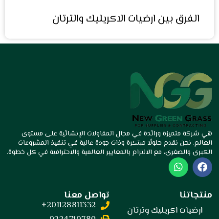
الفرق بين ارضيات الاكريليك والترتان
هي شركة متميزة ورائدة في مجال المقاولات الإنشائية على مستوى
العالم. نحن نقدم حلولًا مبتكرة وذات جودة عالية في تنفيذ المشروعات
الكبرى والصغرى، مع الالتزام بالمعايير العالمية والاحترافية في كل خطوة.
W
F
h
a
a
c
t
e
منتجاتنا
تواصل معنا
s
b
201128811332+
a
o
ارضيات اكريليك وترتان