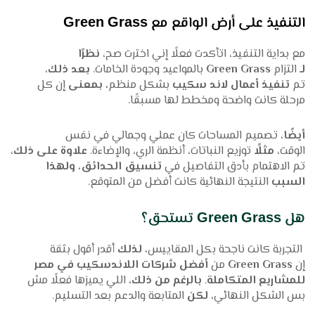
التنفيذ على أرض الواقع مع Green Grass
مع بداية التنفيذ، اتأكدت فعلًا إني اخترت صح،
نظرًا
لـ
التزام
Green Grass
بالمواعيد وجودة الخامات.
بعد ذلك
،
تم
تنفيذ أعمال لاند سكيب
بشكل منظم،
بمعنى
إن كل
مرحلة كانت واضحة ومخطط لها مسبقًا.
أيضًا
، تصميم المساحات كان عملي وجمالي في نفس
الوقت،
مثلًا
توزيع النباتات، أنظمة الري، والإضاءة.
علاوة على ذلك
،
تم الاهتمام بأدق التفاصيل في
تنسيق الحدائق
،
ولهذا
السبب
النتيجة النهائية كانت أفضل من المتوقع.
هل Green Grass تستحق؟
التجربة كانت ناجحة بكل المقاييس،
لذلك
أقدر أقول بثقة
إن
Green Grass
من
أفضل شركات اللاندسكيب في مصر
للمشاريع المتكاملة
.
بالرغم من ذلك
، اللي يميزها فعلًا مش
بس الشكل النهائي،
لكن
المتابعة والدعم بعد التسليم.