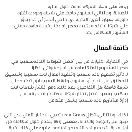
زيادةً على ذلك
، الشركة قدمت حلول عملية
للصيانة،
وبالتالي
المشروع حافظ على شكله وجودته لفترة
طويلة.
بعبارة أخرى
، التجربة دي خلتني أنصح أي حد بيدوّر
على
شركات لاند سكيب بمصر
إنه يختار شركة فاهمة معنى
المشروع المتكامل بجد.
خاتمة المقال
في النهاية، اختيارك من بين
أفضل شركات اللاندسكيب في
مصر للمشاريع المتكاملة
مش قرار عشوائي،
نظرًا
لـ
تأثير
تصميم لاند سكيب
و
تنفيذ أعمال لاند سكيب
و
تنسيق
الحدائق
على نجاح أي مشروع،
ولهذا السبب
لازم تعتمد على
شركة فاهمة كل التفاصيل.
بعد ذلك
، ومع انتشار
شركات لاند
سكيب بمصر
، يفضل تختار شركة عندها خبرة حقيقية في
إدارة
مشاريع لاند سكيب
بشكل متكامل.
لذلك
، و
بالتالي
، تظل
Green Grass
هي الاختيار الأمثل لكل اللي
بيدور على الجودة والالتزام،
بمعنى
إنها بتقدم حلول متكاملة من
أول فكرة التصميم لحد التنفيذ والمتابعة.
علاوة على ذلك
، خبرة