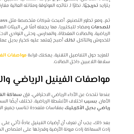
يتزايد
تدريجيًا
، نظرًا لـ نتائجه الموثوقة ومتانته العالية مقار
ثم، ومع تطور التصنيع، أصبحت شركات متخصصة مثل
ass
للصدمات
ومضاد للبكتيريا، مما يجعله آمنًا في البيئات الم
الرياضية، والصالات المغطاة، والمدارس، وحتى النوادي الاحت
للخدوش والتآكل،
لذلك
أصبح يُعتمد عليه كخيار بديل عمل
للمزيد حول التفاصيل التقنية، يمكنك قراءة
مواصفات الفي
سلامة اللاعبين داخل الصالات.
مواصفات الفينيل الرياضي و
عندما نتحدث عن الأداء الرياضي الاحترافي، فإن
سماكة الفي
الأمان.
بسبب
اختلاف الأنشطة الرياضية، تختلف أيضًا السم
رياضي بديل الأكريليك
بمقاسات متعددة تناسب جميع الا
بعد ذلك، يجب أن نعرف أن أرضيات الفينيل عادةً تأتي عل
زادت السماكة زادت مرونة الأرضية وقدرتها على امتصاص ال