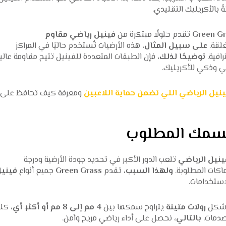
نةً بالأكريليك التقليدي.
Green Gr
تقدم حلولًا مبتكرة من
فينيل رياضي مقاوم
غلقة.
على سبيل المثال،
هذه الأرضيات تُستخدم حاليًا في المراكز
رافية.
توضيحًا لذلك،
فإن الطبقات المتعددة للفينيل تتيح مقاومة عالي
ي وذكي للأكريليك.
نيل الرياضي اللي تضمن حماية اللاعبين
ومعرفة كيف تحافظ على
السمك المطلوب
نيل الرياضي
تلعب الدور الأكبر في تحديد جودة الأرضية ودرجة
اكات المطلوبة.
ولهذا السبب،
تقدم
Green Grass
جميع أنواع
فيني
ستخدامات.
ى شكل
رولات متينة
يتراوح سمكها بين
4 مم إلى 8 مم أو أكثر
.
أي،
كلم
صدمات.
بالتالي،
نحصل على أداء رياضي مريح وآمن.