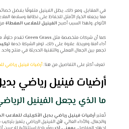
في المقابل، ومع ذلك، يظل الفينيل متفوقًا بفضل خصائص
مما يجعله الخيار الأمثل للحفاظ على نظافة وسلامة الملاعب
الأنواع، ولهذا السبب أصبح
الفينيل للملاعب المغطاة
من 
كما أن شركات متخصصة مثل
Green Grass
تقدم حلولًا م
أداء آمنة ومريحة. علاوة على ذلك، توفر الشركة خدمة
تركيب
تجمع بين الجمال العملي والتقنية الحديثة في منتج واحد.
تعرف أكثر على التفاصيل من هنا:
أرضيات فينيل رياضي للم
أرضيات فينيل رياضي بديل 
ما الذي يجعل الفينيل الرياضي ب
تُعتبر
أرضيات فينيل رياضي بديل الأكريليك للملاعب الد
والجمال، والأداء العالي.
لأن
الفينيل الرياضي يتميز بتركيب 
إجهاد المفاصل،
بمعنى آخر
يوفّر راحة استثنائية للاعبين أ